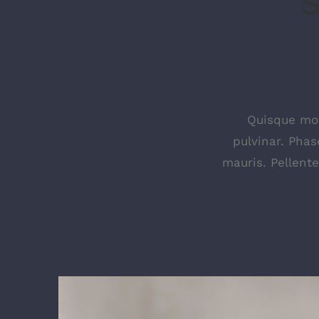
Quisque mole
pulvinar. Phas
mauris. Pellent