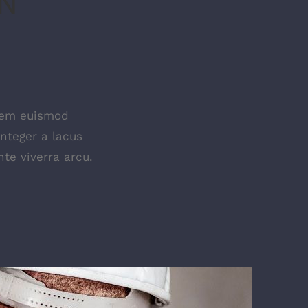
N
lorem euismod
Integer a lacus
te viverra arcu.