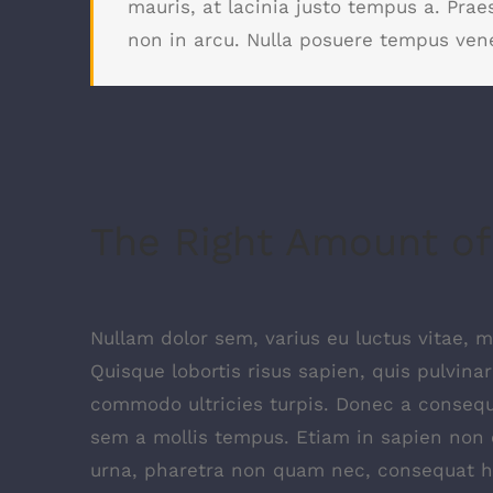
mauris, at lacinia justo tempus a. Prae
non in arcu. Nulla posuere tempus vene
The Right Amount of
Nullam dolor sem, varius eu luctus vitae, ma
Quisque lobortis risus sapien, quis pulvinar
commodo ultricies turpis. Donec a consequa
sem a mollis tempus. Etiam in sapien non od
urna, pharetra non quam nec, consequat he