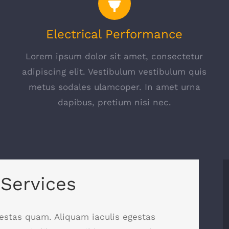
Electrical Performance
Lorem ipsum dolor sit amet, consectetur
s
adipiscing elit. Vestibulum vestibulum quis
metus sodales ulamcoper. In amet urna
dapibus, pretium nisi nec.
 Services
egestas quam. Aliquam iaculis egestas