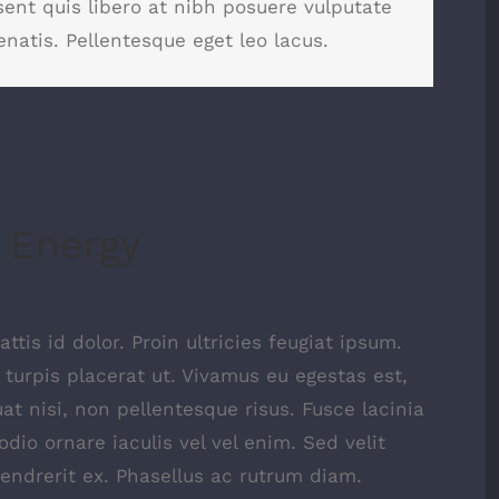
sent quis libero at nibh posuere vulputate
natis. Pellentesque eget leo lacus.
 Energy
ttis id dolor. Proin ultricies feugiat ipsum.
 turpis placerat ut. Vivamus eu egestas est,
t nisi, non pellentesque risus. Fusce lacinia
io ornare iaculis vel vel enim. Sed velit
ndrerit ex. Phasellus ac rutrum diam.