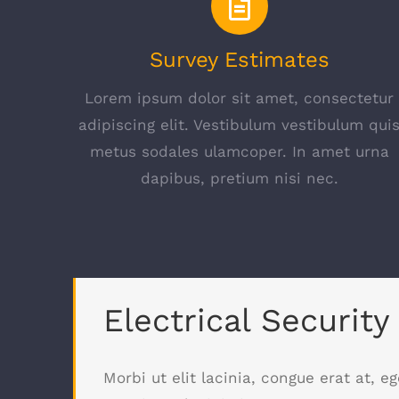
Survey Estimates
Lorem ipsum dolor sit amet, consectetur
adipiscing elit. Vestibulum vestibulum qui
metus sodales ulamcoper. In amet urna
dapibus, pretium nisi nec.
Electrical Security
Morbi ut elit lacinia, congue erat at, 