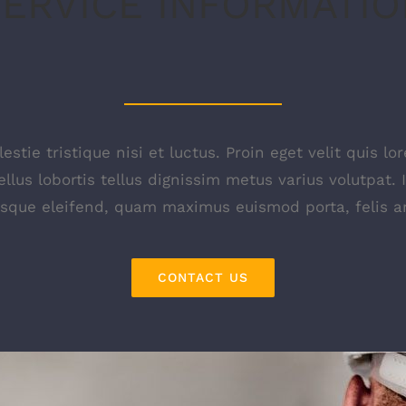
SERVICE INFORMATIO
stie tristique nisi et luctus. Proin eget velit quis 
ellus lobortis tellus dignissim metus varius volutpat. 
esque eleifend, quam maximus euismod porta, felis an
CONTACT US